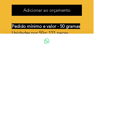
Adicionar ao orçamento
Pedido mínimo e valor - 50 gramas
Unidades por 50g: 121 peças
(aprox.)
Losango abaulado
Valor por quilo
: R$ 638,00
Quantidade aproximada por quilo
:
2427 peças
Tamanho
: ↕ 17 mm
Peso unitário
: 0,412
Material
: Latão bruto (sem banho)
◦ Fabricação própria 100% brasileira
ATENÇÃO
Cada quantidade adicionada
corresponde a 50 gramas