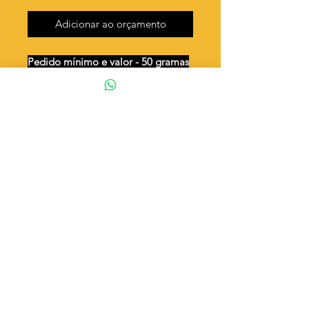
Adicionar ao orçamento
Pedido mínimo e valor - 50 gramas
Unidades por 50g: 63 peças (aprox.)
Chave e coração
Valor por quilo
: R$ 745,00
Quantidade aproximada por quilo
:
1267 peças
Tamanho
: ↕ 20 mm
Peso unitário
: 0,789
Material
: Latão bruto (sem banho)
◦ Fabricação própria 100% brasileira
ATENÇÃO
Cada quantidade adicionada
corresponde a 50 gramas
Exemplo: Quantidade 2 = 100g