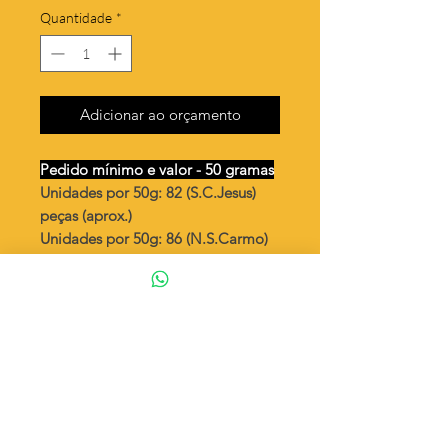
Quantidade
*
Adicionar ao orçamento
Pedido mínimo e valor - 50 gramas
Unidades por 50g: 82 (S.C.Jesus)
peças (aprox.)
Unidades por 50g: 86 (N.S.Carmo)
peças (aprox.)
Escapulário vazado 1 argola
Valor por quilo
: R$ 718,00
Quantidade aproximada por quilo
:
1650 peças (S.C.Jesus)
Quantidade aproximada por quilo
:
1736 peças (N.S.Carmo)
Tamanho
: ↕ 19 mm
Peso unitário
: 0,606 (S.C.Jesus)