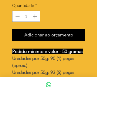
Quantidade
*
Adicionar ao orçamento
Pedido mínimo e valor - 50 gramas
Unidades por 50g: 90 (1) peças
(aprox.)
Unidades por 50g: 93 (S) peças
(aprox.)
Flor da manhã
Valor por quilo
: R$ 718,00
Quantidade aproximada por quilo
:
1818 peças (1)
Quantidade aproximada por quilo
:
1862 peças (S)
Tamanho
: ↕ 16 mm
Peso unitário
: 0,55 (1)