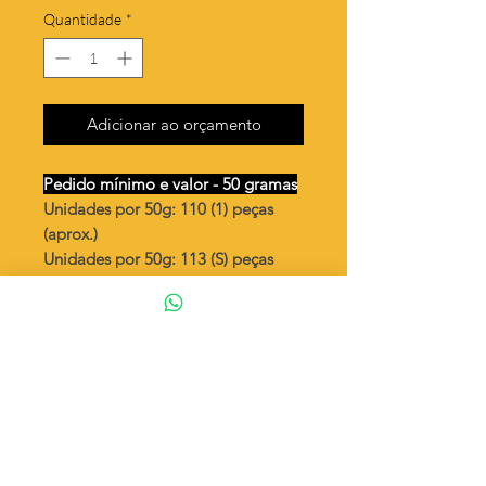
Quantidade
*
Adicionar ao orçamento
Pedido mínimo e valor - 50 gramas
Unidades por 50g: 110 (1) peças
(aprox.)
Unidades por 50g: 113 (S) peças
(aprox.)
Coração com faixa "I Love You"
Valor por quilo
: R$ 692,00
Quantidade aproximada por quilo
:
2202 peças (1)
Quantidade aproximada por quilo
:
2262 peças (S)
Tamanho
: ↕ 16 mm
Peso unitário
: 0,454 (1)