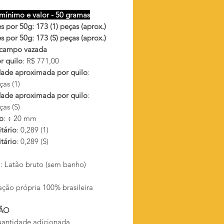
mínimo e valor - 50 gramas
 por 50g: 173 (1) peças (aprox.)
 por 50g: 173 (S) peças (aprox.)
 campo vazada
r quilo
: R$ 771,00
ade aproximada por quilo
:
as (1)
ade aproximada por quilo
:
as (S)
o
: ↕ 20 mm
tário
: 0,289 (1)
tário
: 0,289 (S)
l
: Latão bruto (sem banho)
ação própria 100% brasileira
ÃO
antidade adicionada