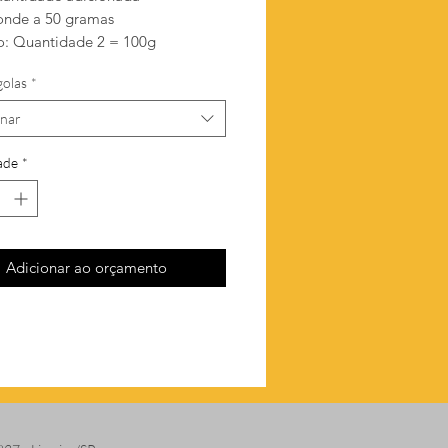
onde a 50 gramas
: Quantidade 2 = 100g
golas
*
onar
ade
*
Adicionar ao orçamento