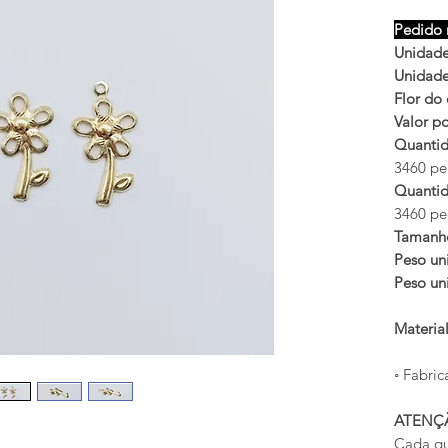
Pedido 
Unidades
Unidades
Flor do
Valor po
Quantid
3460 peç
Quantid
3460 peç
Tamanh
Peso uni
Peso uni
Materia
◦ Fabric
ATENÇ
Cada qu