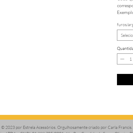
corresp
Exemplo
furos/ar
Seleci
Quantid
© 2023 por Estrela Acessórios. Orgulhosamente criado por Carla Francis.