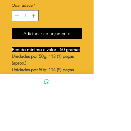
Quantidade
*
Adicionar ao orçamento
Pedido mínimo e valor - 50 gramas
Unidades por 50g: 113 (1) peças
(aprox.)
Unidades por 50g: 114 (S) peças
(aprox.)
Coração "Deus te Guie"
Valor por quilo
: R$ 638,00
Quantidade aproximada por quilo
:
2272 peças (1)
Quantidade aproximada por quilo
:
2283 peças (S)
Tamanho
: ↕ 17 mm
Peso unitário
: 0,44 (1)