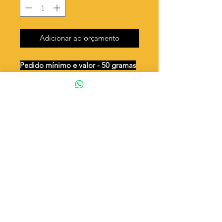
Adicionar ao orçamento
Pedido mínimo e valor - 50 gramas
Unidades por 50g: 69 peças (aprox.)
Base torcida para meia pérola de
10mm
Valor por quilo
: R$ 572,00
Quantidade aproximada por quilo
:
1388 peças
Tamanho
: ↕ 17 mm
Peso unitário
: 0,72
Material
: Latão bruto (sem banho)
◦ Fabricação própria 100% brasileira
ATENÇÃO