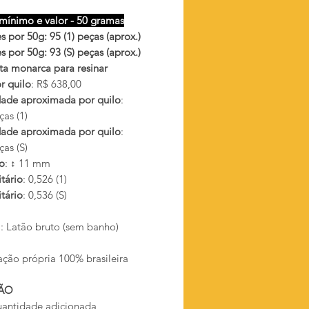
mínimo e valor - 50 gramas
 por 50g: 95 (1) peças (aprox.)
 por 50g: 93 (S) peças (aprox.)
ta monarca para resinar
r quilo
: R$ 638,00
ade aproximada por quilo
:
as (1)
ade aproximada por quilo
:
as (S)
o
: ↕ 11 mm
tário
: 0,526 (1)
tário
: 0,536 (S)
l
: Latão bruto (sem banho)
ação própria 100% brasileira
ÃO
antidade adicionada