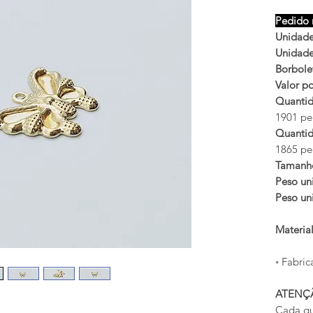
Pedido 
Unidades
Unidades
Borbole
Valor po
Quantid
1901 peç
Quantid
1865 peç
Tamanh
Peso uni
Peso uni
Materia
◦ Fabric
ATENÇ
Cada qu