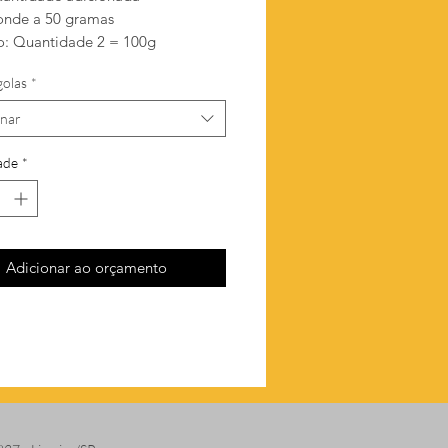
onde a 50 gramas
: Quantidade 2 = 100g
golas
*
onar
ade
*
Adicionar ao orçamento