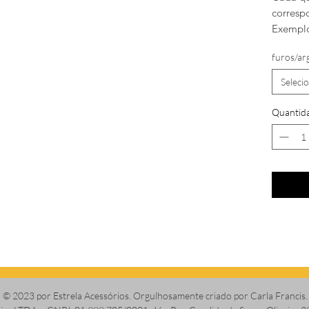
corresp
Exemplo
furos/ar
Seleci
Quantid
© 2023 por Estrela Acessórios. Orgulhosamente criado por Carla Francis.