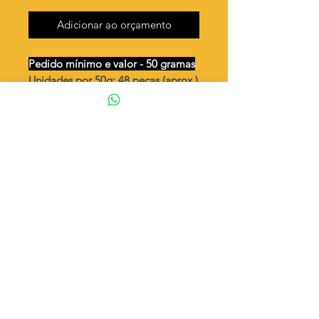
Adicionar ao orçamento
Pedido mínimo e valor - 50 gramas
Unidades por 50g: 48 peças (aprox.)
Bota cano alto dupla - ( já vem
dobrado )
Valor por quilo
: R$ 791,00
Quantidade aproximada por quilo
:
974 peças
Tamanho
: ↕ 25 mm
Peso unitário
: 1,026
Material
: Latão bruto (sem banho)
◦ Fabricação própria 100% brasileira
ATENÇÃO
Cada quantidade adicionada
corresponde a 50 gramas