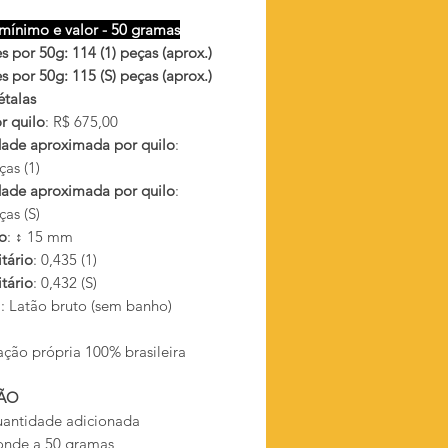
mínimo e valor - 50 gramas
 por 50g: 114 (1) peças (aprox.)
 por 50g: 115 (S) peças (aprox.)
étalas
r quilo
: R$ 675,00
ade aproximada por quilo
:
as (1)
ade aproximada por quilo
:
as (S)
o
: ↕ 15 mm
tário
: 0,435 (1)
tário
: 0,432 (S)
l
: Latão bruto (sem banho)
ação própria 100% brasileira
ÃO
antidade adicionada
onde a 50 gramas