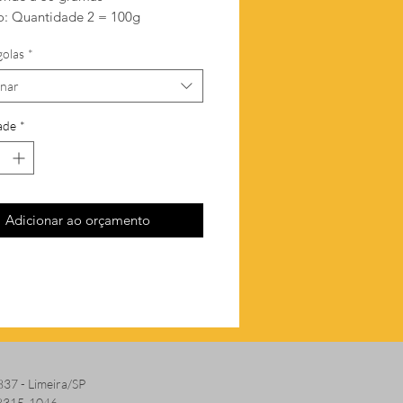
: Quantidade 2 = 100g
golas
*
onar
ade
*
Adicionar ao orçamento
837 - Limeira/SP
 8315-1046