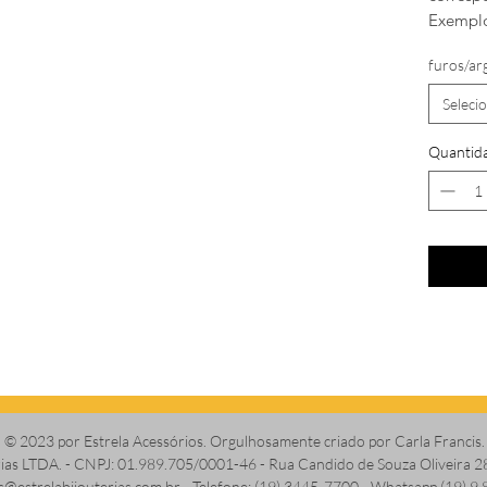
Exemplo
furos/ar
Seleci
Quantid
© 2023 por Estrela Acessórios. Orgulhosamente criado por Carla Francis.
erias LTDA. - CNPJ: 01.989.705/0001-46 - Rua Candido de Souza Oliveira 2
s@estrelabijouterias.com.br
- Telefone: (19) 3445-7700 - Whatsapp (19) 9