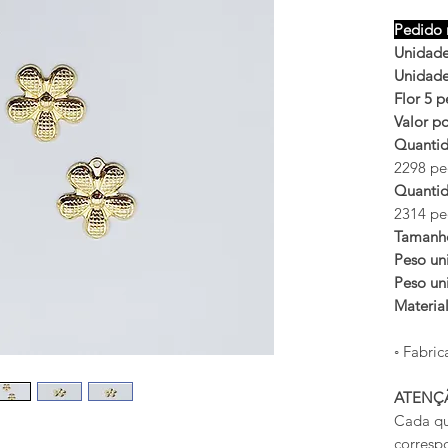
Pedido 
Unidades
Unidades
Flor 5 p
Valor po
Quantid
2298 peç
Quantid
2314 peç
Tamanh
Peso uni
Peso uni
Materia
◦ Fabric
ATENÇ
Cada qu
corresp