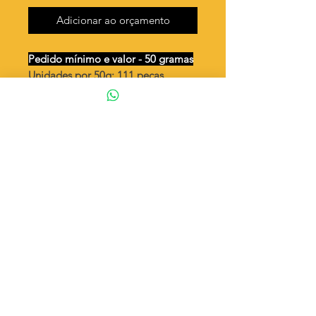
Adicionar ao orçamento
Pedido mínimo e valor - 50 gramas
Unidades por 50g: 111 peças
(aprox.)
Noé dupla-face (arca de Noé)
Valor por quilo
: R$ 692,00
Quantidade aproximada por quilo
:
2222 peças
Tamanho
: ↕ 15 mm
Peso unitário
: 0,45
Material
: Latão bruto (sem banho)
◦ Fabricação própria 100% brasileira
ATENÇÃO
Cada quantidade adicionada
corresponde a 50 gramas