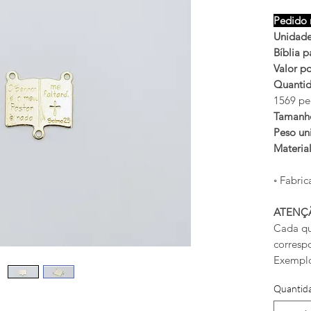
Pedido 
Unidade
Bíblia p
Valor po
Quantid
1569 pe
Tamanh
Peso uni
Materia
◦ Fabric
ATENÇ
Cada qu
corresp
Exemplo
Quantid