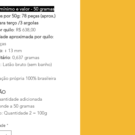
mínimo e valor - 50 gramas
s por 50g: 78 peças (aprox.)
ara terço /3 argolas
r quilo
: R$ 638,00
ade aproximada por quilo
:
ças
o
: ↕ 13 mm
tário
: 0,637 gramas
l
: Latão bruto (sem banho)
ação própria 100% brasileira
ÃO
antidade adicionada
onde a 50 gramas
: Quantidade 2 = 100g
ade
*