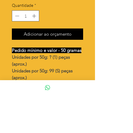
Quantidade
*
Adicionar ao orçamento
Pedido mínimo e valor - 50 gramas
Unidades por 50g: ? (1) peças
(aprox.)
Unidades por 50g: 99 (S) peças
(aprox.)
Redondo espiral 13mm
Valor por quilo
: R$ 594,00
Quantidade aproximada por quilo
:
? peças (1)
Quantidade aproximada por quilo
:
1996 peças (S)
Tamanho
: ↕ 13 mm
Peso unitário
: ? (1)