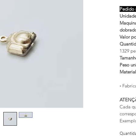
Pedido 
Unidade
Maquina 
dobrado
Valor po
Quantid
1329 pe
Tamanh
Peso uni
Materia
◦ Fabric
ATENÇ
Cada qu
corresp
Exemplo
Quantid