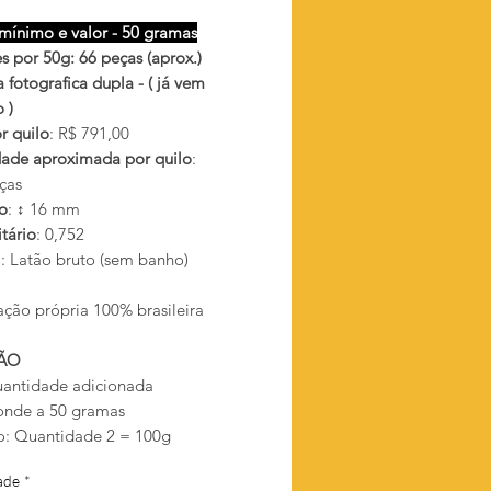
mínimo e valor - 50 gramas
s por 50g: 66 peças (aprox.)
fotografica dupla - ( já vem
 )
r quilo
: R$ 791,00
ade aproximada por quilo
:
ças
o
: ↕ 16 mm
tário
: 0,752
l
: Latão bruto (sem banho)
ação própria 100% brasileira
ÃO
antidade adicionada
onde a 50 gramas
: Quantidade 2 = 100g
ade
*