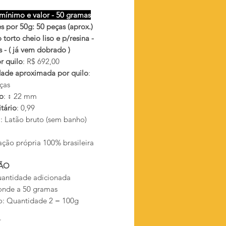
mínimo e valor - 50 gramas
s por 50g: 50 peças (aprox.)
torto cheio liso e p/resina -
 - ( já vem dobrado )
r quilo
: R$ 692,00
ade aproximada por quilo
:
ças
o
: ↕ 22 mm
tário
: 0,99
l
: Latão bruto (sem banho)
ação própria 100% brasileira
ÃO
antidade adicionada
onde a 50 gramas
: Quantidade 2 = 100g
*