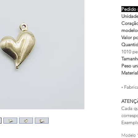
Pedido 
Unidade
Coração 
modelos
Valor po
Quantid
1010 pe
Tamanh
Peso uni
Materia
◦ Fabric
ATENÇ
Cada qu
corresp
Exemplo
Modelo