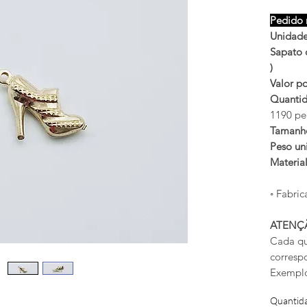
Pedido 
Unidade
Sapato 
)
Valor po
Quantid
1190 pe
Tamanh
Peso uni
Materia
◦ Fabric
ATENÇ
Cada qu
corresp
Exemplo
Quantid