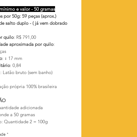
mínimo e valor - 50 gramas
s por 50g: 59 peças (aprox.)
de salto duplo - ( já vem dobrado
r quilo
: R$ 791,00
ade aproximada por quilo
:
ças
o
: ↕ 17 mm
tário
: 0,84
l
: Latão bruto (sem banho)
ação própria 100% brasileira
ÃO
antidade adicionada
onde a 50 gramas
: Quantidade 2 = 100g
ade
*