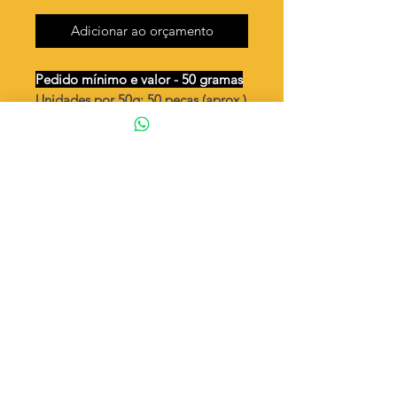
Adicionar ao orçamento
Pedido mínimo e valor - 50 gramas
Unidades por 50g: 50 peças (aprox.)
Chapéu de rodeio / cowboy duplo -
( já vem dobrado )
Valor por quilo
: R$ 791,00
Quantidade aproximada por quilo
:
1004 peças
Tamanho
: ↕ 24 mm
Peso unitário
: 0,996
Material
: Latão bruto (sem banho)
◦ Fabricação própria 100% brasileira
ATENÇÃO
Cada quantidade adicionada
corresponde a 50 gramas