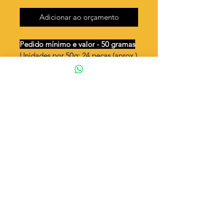
Adicionar ao orçamento
Pedido mínimo e valor - 50 gramas
Unidades por 50g: 24 peças (aprox.)
Urso fofo menino duplo - ( já vem
dobrado )
Valor por quilo
: R$ 791,00
Quantidade aproximada por quilo
:
495 peças
Tamanho
: ↕ 17 mm
Peso unitário
: 2,017
Material
: Latão bruto (sem banho)
◦ Fabricação própria 100% brasileira
ATENÇÃO
Cada quantidade adicionada
corresponde a 50 gramas