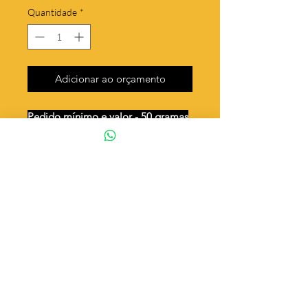
Quantidade
*
Adicionar ao orçamento
Pedido mínimo e valor - 50 gramas
Unidades por 50g: 53 peças (aprox.)
Bolsa dupla - modelos ( já vem
dobrado )
Valor por quilo
: R$ 719,00
Quantidade aproximada por quilo
:
1075 peças
Tamanho
: ↕ 21 mm
Peso unitário
: 0,93
Material
: Latão bruto (sem banho)
◦ Fabricação própria 100% brasileira