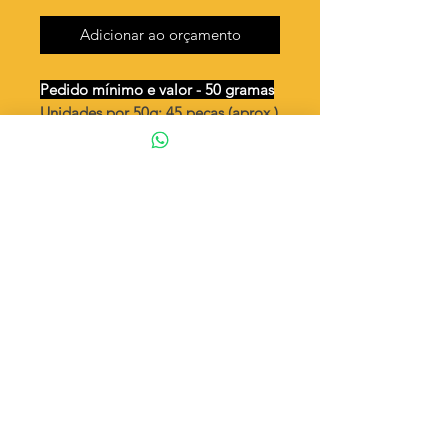
Adicionar ao orçamento
Pedido mínimo e valor - 50 gramas
Unidades por 50g: 45 peças (aprox.)
Ferradura média dupla ( já vem
dobrado )
Valor por quilo
: R$ 791,00
Quantidade aproximada por quilo
:
909 peças
Tamanho
: ↕ 23 mm
Peso unitário
: 1,10
Material
: Latão bruto (sem banho)
◦ Fabricação própria 100% brasileira
ATENÇÃO
Cada quantidade adicionada
corresponde a 50 gramas