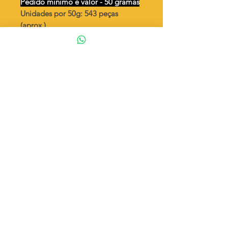
Pedido mínimo e valor - 50 gramas
Unidades por 50g: 543 peças
(aprox.)
Canga 1 argola
Valor por quilo
: R$ 702,00
Quantidade aproximada por quilo
:
10.869 peças
Tamanho
: ↕ 10 mm
Peso unitário
: 0,092
Material
: Latão bruto (sem banho)
◦ Fabricação própria 100% brasileira
ATENÇÃO
Cada quantidade adicionada
corresponde a 50 gramas
Exemplo: Quantidade 2 = 100g
© 2023 por Estrela Acessórios. Orgulhosamente criado por Carla
Francis.
Estrela Bijouterias LTDA. - CNPJ:
01.989.705
/0001-46 - Rua Candido de