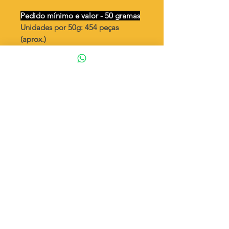
Pedido mínimo e valor - 50 gramas
Unidades por 50g: 454 peças
(aprox.)
Bolinha dupla para dobrar
Valor por quilo
: R$ 900,00
Quantidade aproximada por quilo
:
9090 peças
Tamanho
: ↕ 16 mm
Peso unitário
: 0,11
Material
: Latão bruto (sem banho)
◦ Fabricação própria 100% brasileira
ATENÇÃO
Cada quantidade adicionada
corresponde a 50 gramas
Exemplo: Quantidade 2 = 100g