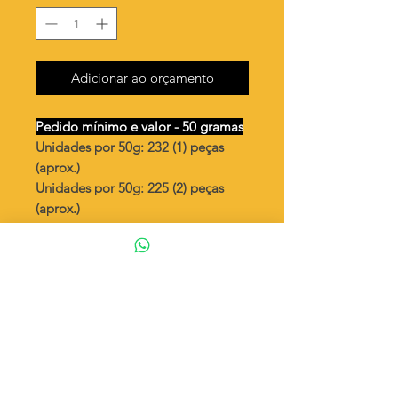
Adicionar ao orçamento
Pedido mínimo e valor - 50 gramas
Unidades por 50g: 232 (1) peças
(aprox.)
Unidades por 50g: 225 (2) peças
(aprox.)
Corações trio
Valor por quilo
: R$ 560,00
Quantidade aproximada por quilo
:
4651 peças (1)
Quantidade aproximada por quilo
:
4504 peças (2)
Tamanho
: ↕ 16 mm
Peso unitário
: 0,215 (1)
Peso unitário
: 0,222 (2)