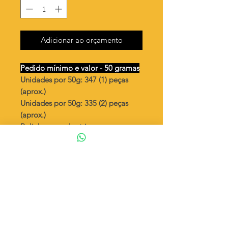
Adicionar ao orçamento
Pedido mínimo e valor - 50 gramas
Unidades por 50g: 347 (1) peças
(aprox.)
Unidades por 50g: 335 (2) peças
(aprox.)
Bolinhas vazadas trio
Valor por quilo
: R$ 620,00
Quantidade aproximada por quilo
:
6944 peças (1)
Quantidade aproximada por quilo
:
6711 peças (2)
Tamanho
: ↕ 16 mm
Peso unitário
: 0,144 (1)
Peso unitário
: 0,149 (2)