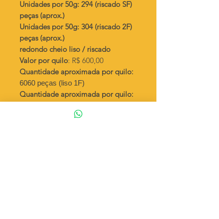
Unidades por 50g: 294 (riscado SF)
peças (aprox.)
Unidades por 50g: 304 (riscado 2F)
peças (aprox.)
redondo cheio liso / riscado
Valor por quilo
: R$ 600,00
Quantidade aproximada por quilo
:
6060 peças (liso 1F)
Quantidade aproximada por quilo
:
5847 peças (liso SF)
Quantidade aproximada por quilo
:
6172 peças (liso 2F)
Quantidade aproximada por quilo
:
5917 peças (riscado 1F)
Quantidade aproximada por quilo
:
5882 peças (riscado SF)
Quantidade aproximada por quilo
:
6097 peças (riscado 2F)
Tamanho
: ↕ 9 mm
Peso unitário
: 0,165 (liso 1F)