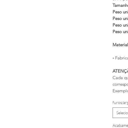
Tamanh
Peso uni
Peso uni
Peso uni
Peso uni
Materia
◦ Fabric
ATENÇ
Cada qu
corresp
Exemplo
furos/ar
Seleci
Acabame