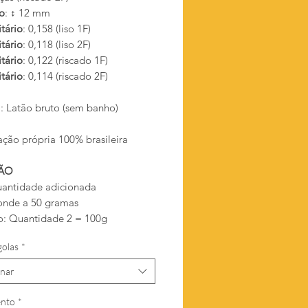
o
: ↕ 12 mm
tário
: 0,158 (liso 1F)
tário
: 0,118 (liso 2F)
tário
: 0,122 (riscado 1F)
tário
: 0,114 (riscado 2F)
l
: Latão bruto (sem banho)
ação própria 100% brasileira
ÃO
antidade adicionada
onde a 50 gramas
: Quantidade 2 = 100g
golas
*
onar
nto
*