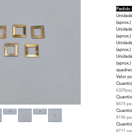
Pedido 
Unidades
(aprox.)
Unidades
(aprox.)
Unidade
(aprox.)
Unidade
(aprox.)
quadrad
Valor po
Quantid
6329peça
Quantid
8474 peç
Quantid
8196 peç
Quantid
8771 peç