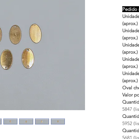
Pedido 
Unidades
(aprox.)
Unidades
(aprox.)
Unidades
(aprox.)
Unidade
(aprox.)
Unidade
(aprox.)
Oval che
Valor po
Quantid
5847 (li
Quantid
5952 (li
Quantid
5681 (li