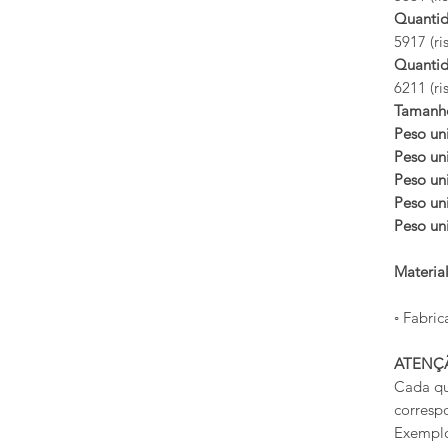
Quantid
5917 (ri
Quantid
6211 (ri
Tamanh
Peso uni
Peso uni
Peso uni
Peso uni
Peso uni
Materia
◦ Fabric
ATENÇ
Cada qu
corresp
Exemplo