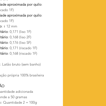
ade aproximada por quilo
:
scado 1F)
ade aproximada por quilo
:
scado 1F)
o
: ↕ 12 mm
tário
: 0,171 (liso 1F)
tário
: 0,168 (liso 2F)
tário
: 0,176 (liso SF)
tário
: 0,171 (riscado 1F)
tário
: 0,168 (riscado 1F)
l
: Latão bruto (sem banho)
ação própria 100% brasileira
ÃO
antidade adicionada
onde a 50 gramas
: Quantidade 2 = 100g