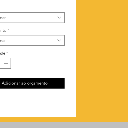
onar
nto
*
onar
ade
*
Adicionar ao orçamento