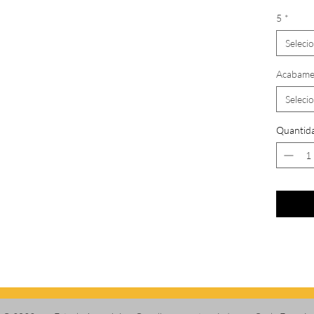
5
*
Seleci
Acabame
Seleci
Quantid