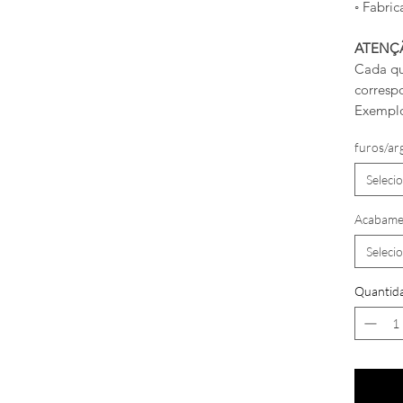
◦ Fabric
ATENÇ
Cada qu
corresp
Exemplo
furos/ar
Seleci
Acabame
Seleci
Quantid