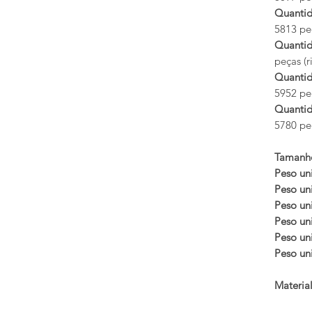
Quantid
5813 peç
Quantid
peças (r
Quantid
5952 peç
Quantid
5780 peç
Tamanh
Peso uni
Peso uni
Peso uni
Peso uni
Peso uni
Peso uni
Materia