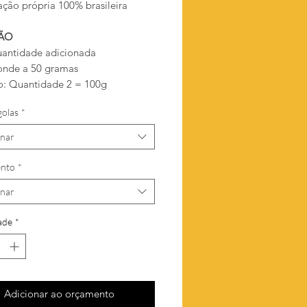
ação própria 100% brasileira
ÃO
antidade adicionada
onde a 50 gramas
: Quantidade 2 = 100g
golas
*
onar
nto
*
onar
ade
*
Adicionar ao orçamento