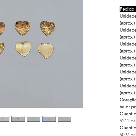
Pedido 
Unidades
(aprox.)
Unidades
(aprox.)
Unidades
(aprox.)
Unidade
(aprox.)
Unidade
(aprox.)
Unidade
(aprox.)
Coração
Valor po
Quantid
6211 peç
Quantid
6097 peç