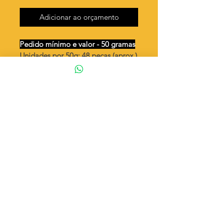
Adicionar ao orçamento
Pedido mínimo e valor - 50 gramas
Unidades por 50g: 48 peças (aprox.)
Coração pequeno duplo listrado (
já vem dobrada )
Valor por quilo
: R$ 791,00
Quantidade aproximada por quilo
:
974 peças
Tamanho
: ↕ 17 mm
Peso unitário
: 1,026
Material
: Latão bruto (sem banho)
◦ Fabricação própria 100% brasileira
ATENÇÃO
Cada quantidade adicionada
corresponde a 50 gramas