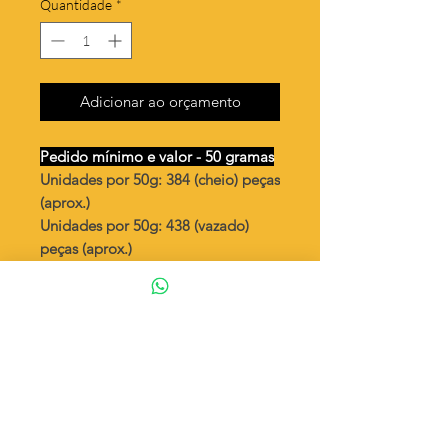
Quantidade
*
Adicionar ao orçamento
Pedido mínimo e valor - 50 gramas
Unidades por 50g: 384 (cheio) peças
(aprox.)
Unidades por 50g: 438 (vazado)
peças (aprox.)
Flor redonda pequena vazada
/cheio
Valor por quilo
: R$ 692,00
Quantidade aproximada por quilo
:
7692 peças (cheio)
Quantidade aproximada por quilo
:
8771 peças (vazado)
Tamanho
: ↕ 9 mm