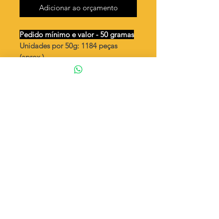
Adicionar ao orçamento
Pedido mínimo e valor - 50 gramas
Unidades por 50g: 1184 peças
(aprox.)
Oval mini /1 argola
Valor por quilo
: R$ 866,00
Quantidade aproximada por quilo
:
23.696 peças
Tamanho
: ↕ 7 mm
Peso unitário
: 0,0422
Material
: Latão bruto (sem banho)
◦ Fabricação própria 100% brasileira
ATENÇÃO
Cada quantidade adicionada
corresponde a 50 gramas