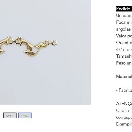
Pedido 
Unidade
Foca mi
argolas
Valor po
Quantid
4716 pe
Tamanh
Peso uni
Materia
◦ Fabric
ATENÇ
Cada qu
corresp
Exemplo