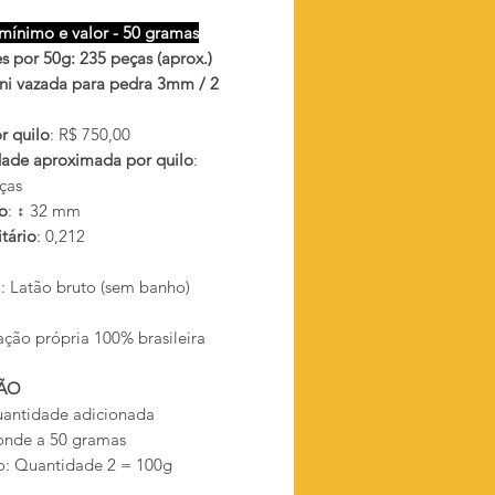
mínimo e valor - 50 gramas
s por 50g: 235 peças (aprox.)
ni vazada para pedra 3mm / 2
r quilo
: R$ 750,00
ade aproximada por quilo
:
ças
o
: ↕ 32 mm
tário
: 0,212
l
: Latão bruto (sem banho)
ação própria 100% brasileira
ÃO
antidade adicionada
onde a 50 gramas
: Quantidade 2 = 100g