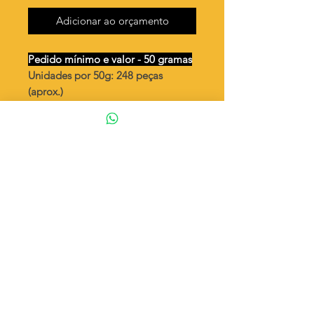
Adicionar ao orçamento
Pedido mínimo e valor - 50 gramas
Unidades por 50g: 248 peças
(aprox.)
Cavalo marinho mini vazado para
pedra 4mm / 2 argolas
Valor por quilo
: R$ 750,00
Quantidade aproximada por quilo
:
4975 peças
Tamanho
: ↕ 30 mm
Peso unitário
: 0,201
Material
: Latão bruto (sem banho)
◦ Fabricação própria 100% brasileira
ATENÇÃO