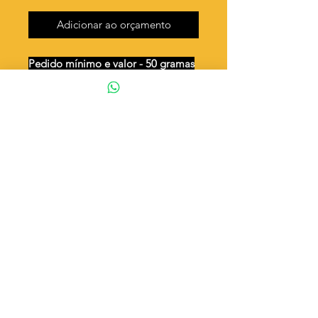
Adicionar ao orçamento
Pedido mínimo e valor - 50 gramas
Unidades por 50g: 55 peças (aprox.)
Cachorro ( já vem dobrado )
Valor por quilo
: R$ 791,00
Quantidade aproximada por quilo
:
1116 peças
Tamanho
: ↕ 20 mm
Peso unitário
: 0,896
Material
: Latão bruto (sem banho)
◦ Fabricação própria 100% brasileira
ATENÇÃO
Cada quantidade adicionada
corresponde a 50 gramas
Exemplo: Quantidade 2 = 100g