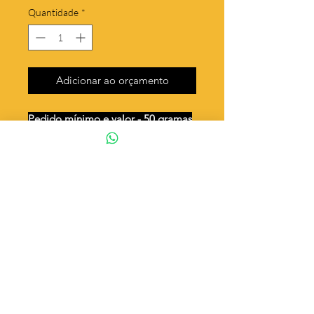
Quantidade
*
Adicionar ao orçamento
Pedido mínimo e valor - 50 gramas
Unidades por 50g: 80 peças (aprox.)
Medalha oval - modelos
Valor por quilo
: R$ 702,00
Quantidade aproximada por
quilo
: 1602 peças
Tamanho
: ↕ 20 mm
Peso unitário
: 0,624
Material
: Latão bruto (sem banho)
desatadora dos nós santo expedito
◦ Fabricação própria 100% brasileira