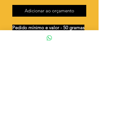
Adicionar ao orçamento
Pedido mínimo e valor - 50 gramas
Unidades por 50g: 55 peças (aprox.)
Cavalo marinho ( já dobrado )
Valor por quilo
: R$ 791,00
Quantidade aproximada por quilo
:
1107 peças
Tamanho
: ↕ 23 mm
Peso unitário
: 0,903
Material
: Latão bruto (sem banho)
◦ Fabricação própria 100% brasileira
ATENÇÃO
Cada quantidade adicionada
corresponde a 50 gramas
Exemplo: Quantidade 2 = 100g