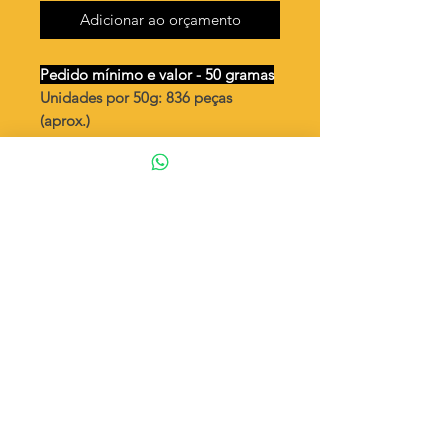
Adicionar ao orçamento
Pedido mínimo e valor - 50 gramas
Unidades por 50g: 836 peças
(aprox.)
Chatão coração vazado 4x3,5mm /1
argola
Valor por quilo
: R$ 1.046,00
Quantidade aproximada por quilo
:
16722 peças
Tamanho
: ↕ 15 mm
Peso unitário
: 0,0598
Material
: Latão bruto (sem banho)
◦ Fabricação própria 100% brasileira
ATENÇÃO
Cada quantidade adicionada