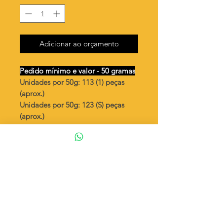
Adicionar ao orçamento
Pedido mínimo e valor - 50 gramas
Unidades por 50g: 113 (1) peças
(aprox.)
Unidades por 50g: 123 (S) peças
(aprox.)
Ursinho
Valor por quilo
: R$ 702,00
Quantidade aproximada por quilo
:
2267 peças (1)
Quantidade aproximada por quilo
:
2463 peças (S)
Tamanho
: ↕ 15 mm
Peso unitário
: 0,441 (1)
Peso unitário
: 0,406 (S)