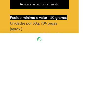
Adicionar ao orçamento
Pedido mínimo e valor - 50 gramas
Unidades por 50g: 704 peças
(aprox.)
Chatão oval vazado 5x3mm/ 2
argolas
Valor por quilo
: R$ 814,00
Quantidade aproximada por quilo
:
14080 peças
Tamanho
: ↕ 22 mm
Peso unitário
: 0,071
Material
: Latão bruto (sem banho)
◦ Fabricação própria 100% brasileira
ATENÇÃO
Cada quantidade adicionada