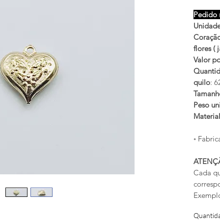
Pedido 
Unidade
Coração
flores (
Valor po
Quantid
quilo
: 
Tamanh
Peso uni
Materia
◦ Fabric
ATENÇ
Cada qu
corresp
Exemplo
Quantid