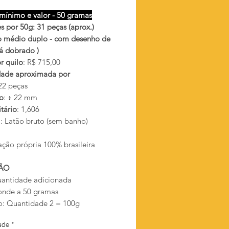
mínimo e valor - 50 gramas
s por 50g: 31 peças (aprox.)
 médio duplo - com desenho de
 já dobrado )
r quilo
: R$ 715,00
ade aproximada por
622 peças
o
: ↕ 22 mm
tário
: 1,606
l
: Latão bruto (sem banho)
ação própria 100% brasileira
ÃO
antidade adicionada
onde a 50 gramas
: Quantidade 2 = 100g
ade
*