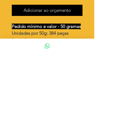
Adicionar ao orçamento
Pedido mínimo e valor - 50 gramas
Unidades por 50g: 384 peças
(aprox.)
Chatão redondo 4mm /2 argolas
Valor por quilo
: R$ 660,00
Quantidade aproximada por quilo
:
7692 peças
Tamanho
: ↕ 22 mm
Peso unitário
: 0,130
Material
: Latão bruto (sem banho)
◦ Fabricação própria 100% brasileira
ATENÇÃO
Cada quantidade adicionada