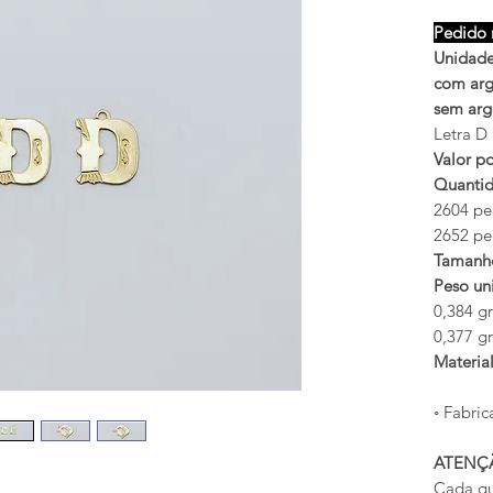
Pedido 
Unidade
com arg
sem arg
Letra D
Valor po
Quantid
2604 pe
2652 pe
Tamanh
Peso uni
0,384 g
0,377 g
Materia
◦ Fabric
ATENÇ
Cada qu