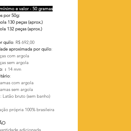
mínimo e valor - 50 gramas
s por 50g:
ola 130 peças (aprox.)
ola 132 peças (aprox.)
r quilo
: R$ 692,00
ade aproximada por quilo
:
ças com argola
ças sem argola
o
: ↕ 14 mm
tário
:
ramas com argola
ramas sem argola
l
: Latão bruto (sem banho)
ação própria 100% brasileira
ÃO
antidade adicionada