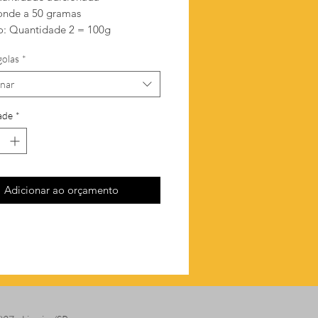
onde a 50 gramas
: Quantidade 2 = 100g
golas
*
onar
ade
*
Adicionar ao orçamento