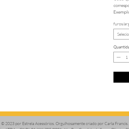
corresp
Exemplo
furos/ar
Seleci
Quantid
© 2023 por Estrela Acessórios. Orgulhosamente criado por Carla Francis.