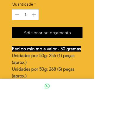
Quantidade
*
Adicionar ao orçamento
Pedido mínimo e valor - 50 gramas
Unidades por 50g: 256 (1) peças
(aprox.)
Unidades por 50g: 268 (S) peças
(aprox.)
Lua com espaço para 3 pedras
Valor por quilo
: R$ 793,00
Quantidade aproximada por quilo
:
5128 peças (1)
Quantidade aproximada por quilo
:
5376 peças (S)
Tamanho
: ↕ 12 mm
Peso unitário
: 0,195 (1)