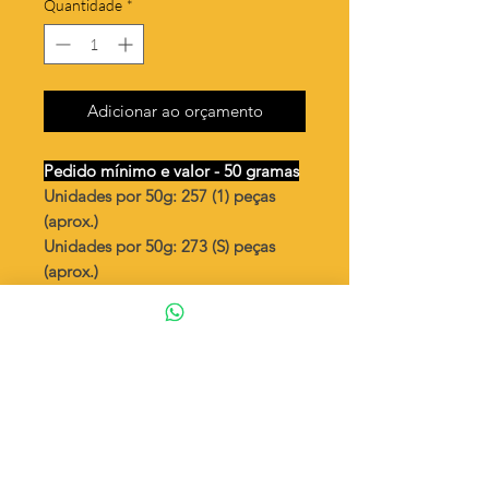
Quantidade
*
Adicionar ao orçamento
Pedido mínimo e valor - 50 gramas
Unidades por 50g: 257 (1) peças
(aprox.)
Unidades por 50g: 273 (S) peças
(aprox.)
Tartaruga c/07 pedras
Valor por quilo
: R$ 862,00
Quantidade aproximada por quilo
:
5154 peças (1)
Quantidade aproximada por quilo
:
5464 peças (S)
Tamanho
: ↕ 11 mm
Peso unitário
: 0,194 (1)