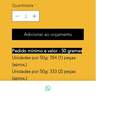
Quantidade
*
Adicionar ao orçamento
Pedido mínimo e valor - 50 gramas
Unidades por 50g: 354 (1) peças
(aprox.)
Unidades por 50g: 333 (2) peças
(aprox.)
2 corações
Valor por quilo
: R$ 616,00
Quantidade aproximada por quilo
:
7092 peças (1)
Quantidade aproximada por quilo
:
6666 peças (2)
Tamanho
: ↕ 16 mm
Peso unitário
: 0,141 (1)