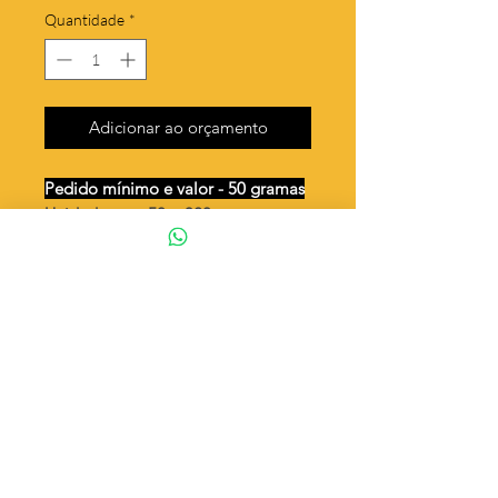
Quantidade
*
Adicionar ao orçamento
Pedido mínimo e valor - 50 gramas
Unidades por 50g: 320 peças
(aprox.)
Cruz pequena / 2 argolas
Valor por quilo
: R$ 652,00
Quantidade aproximada por quilo
:
6410 peças
Tamanho
: ↕ 13 mm
Peso unitário
: 0,156
Material
: Latão bruto (sem banho)
◦ Fabricação própria 100% brasileira