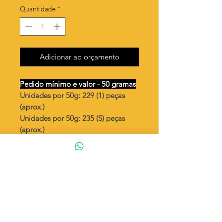
Quantidade
*
Adicionar ao orçamento
Pedido mínimo e valor - 50 gramas
Unidades por 50g: 229 (1) peças
(aprox.)
Unidades por 50g: 235 (S) peças
(aprox.)
Estrela lisa
Valor por quilo
: R$ 771,00
Quantidade aproximada por quilo
:
4587 peças (1)
Quantidade aproximada por quilo
:
4716 peças (S)
Tamanho
: ↕ 10 mm
Peso unitário
: 0,218 (1)