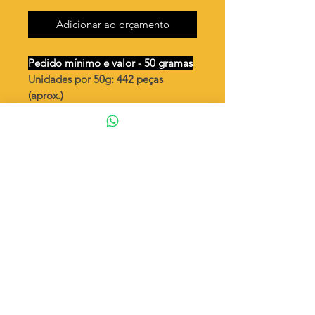
Adicionar ao orçamento
Pedido mínimo e valor - 50 gramas
Unidades por 50g: 442 peças
(aprox.)
Chatão navete vazado 8x4,5mm 2
argolas
Valor por quilo
: R$ 1.217,00
Quantidade aproximada por quilo
:
8849 peças
Tamanho
: ↕ 30 mm
Peso unitário
: 0,113
Material
: Latão bruto (sem banho)
◦ Fabricação própria 100% brasileira
ATENÇÃO