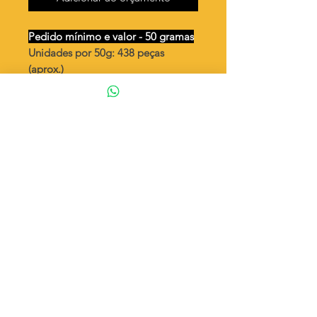
Pedido mínimo e valor - 50 gramas
Unidades por 50g: 438 peças
(aprox.)
Chatão oval vazado 2 argola 6x4
Valor por quilo
: R$ 1.217,00
Quantidade aproximada por quilo
:
8771 peças
Tamanho
: ↕ 27 mm
Peso unitário
: 0,114
Material
: Latão bruto (sem banho)
◦ Fabricação própria 100% brasileira
ATENÇÃO
Cada quantidade adicionada
corresponde a 50 gramas
Exemplo: Quantidade 2 = 100g