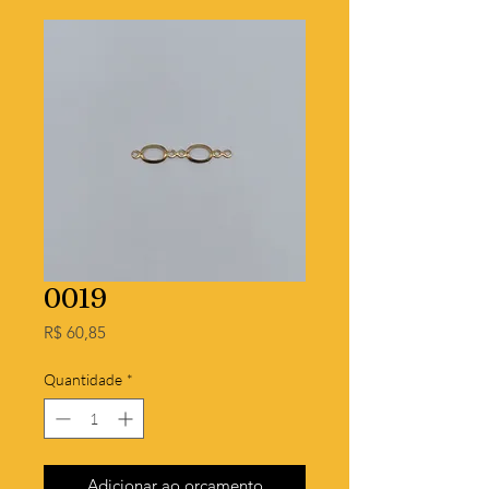
0019
Preço
R$ 60,85
Quantidade
*
Adicionar ao orçamento